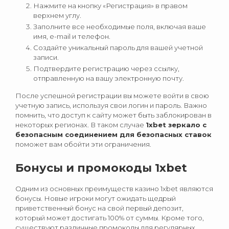
Нажмите на кнопку «Регистрация» в правом
верхнем углу.
Заполните все необходимые поля, включая ваше
имя, e-mail и телефон.
Создайте уникальный пароль для вашей учетной
записи.
Подтвердите регистрацию через ссылку,
отправленную на вашу электронную почту.
После успешной регистрации вы можете войти в свою
учетную запись, используя свои логин и пароль. Важно
помнить, что доступ к сайту может быть заблокирован в
некоторых регионах. В таком случае
1xbet зеркало с
безопасным соединением для безопасных ставок
поможет вам обойти эти ограничения.
Бонусы и промокоды 1xbet
Одним из основных преимуществ казино 1xbet являются
бонусы. Новые игроки могут ожидать щедрый
приветственный бонус на свой первый депозит,
который может достигать 100% от суммы. Кроме того,
существуют различные промокоды для регулярных