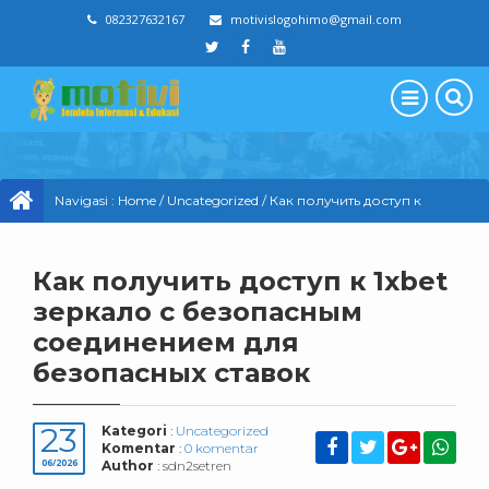
082327632167
motivislogohimo@gmail.com
Navigasi :
Home
/
Uncategorized
/
Как получить доступ к
1xbet зеркало с безопасным соединением для
Как получить доступ к 1xbet
безопасных ставок
зеркало с безопасным
соединением для
безопасных ставок
23
Kategori
:
Uncategorized
Komentar
:
0 komentar
06/2026
Author
: sdn2setren