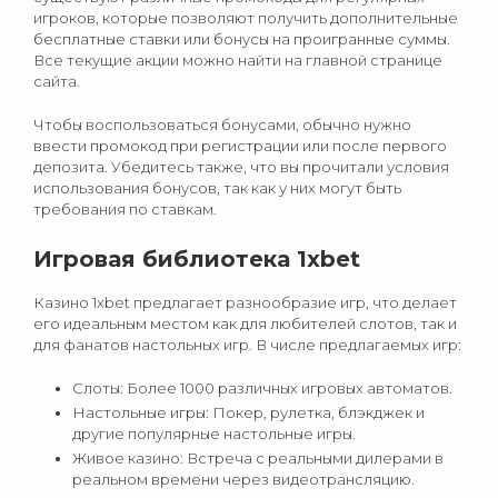
игроков, которые позволяют получить дополнительные
бесплатные ставки или бонусы на проигранные суммы.
Все текущие акции можно найти на главной странице
сайта.
Чтобы воспользоваться бонусами, обычно нужно
ввести промокод при регистрации или после первого
депозита. Убедитесь также, что вы прочитали условия
использования бонусов, так как у них могут быть
требования по ставкам.
Игровая библиотека 1xbet
Казино 1xbet предлагает разнообразие игр, что делает
его идеальным местом как для любителей слотов, так и
для фанатов настольных игр. В числе предлагаемых игр:
Слоты: Более 1000 различных игровых автоматов.
Настольные игры: Покер, рулетка, блэкджек и
другие популярные настольные игры.
Живое казино: Встреча с реальными дилерами в
реальном времени через видеотрансляцию.