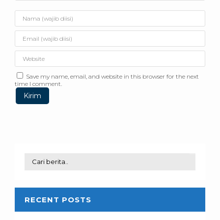
Save my name, email, and website in this browser for the next
time I comment.
RECENT POSTS