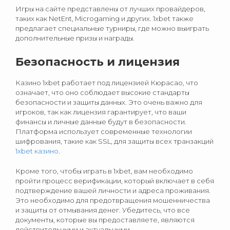
Игры на сайте представлены от лучших провайдеров,
таких как NetEnt, Microgaming и других. 1xbet также
предлагает специальные турниры, где можно выиграть
дополнительные призы и награды.
Безопасность и лицензия
Казино 1xbet работает под лицензией Кюрасао, что
означает, что оно соблюдает высокие стандарты
безопасности и защиты данных. Это очень важно для
игроков, так как лицензия гарантирует, что ваши
финансы и личные данные будут в безопасности.
Платформа использует современные технологии
шифрования, такие как SSL, для защиты всех транзакций
1xbet казино
.
Кроме того, чтобы играть в 1xbet, вам необходимо
пройти процесс верификации, который включает в себя
подтверждение вашей личности и адреса проживания.
Это необходимо для предотвращения мошенничества
и защиты от отмывания денег. Убедитесь, что все
документы, которые вы предоставляете, являются
действительными и актуальными.