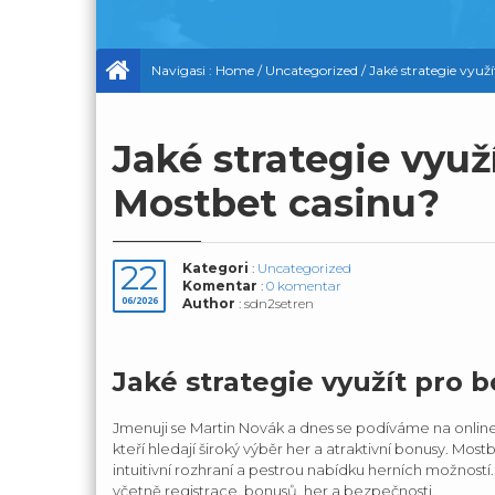
Navigasi :
Home
/
Uncategorized
/
Jaké strategie využ
Jaké strategie využ
Mostbet casinu?
22
Kategori
:
Uncategorized
Komentar
:
0 komentar
06/2026
Author
: sdn2setren
Jaké strategie využít pro 
Jmenuji se Martin Novák a dnes se podíváme na online
kteří hledají široký výběr her a atraktivní bonusy. Mos
intuitivní rozhraní a pestrou nabídku herních možnost
včetně registrace, bonusů, her a bezpečnosti.