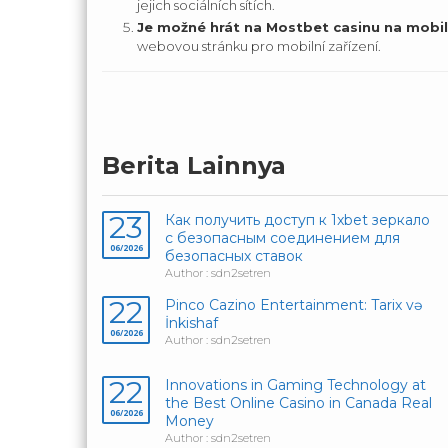
jejich sociálních sítích.
Je možné hrát na Mostbet casinu na mobi
webovou stránku pro mobilní zařízení.
Berita Lainnya
23
Как получить доступ к 1xbet зеркало
с безопасным соединением для
06/2026
безопасных ставок
Author : sdn2setren
22
Pinco Cazino Entertainment: Tarix və
İnkishaf
06/2026
Author : sdn2setren
22
Innovations in Gaming Technology at
the Best Online Casino in Canada Real
06/2026
Money
Author : sdn2setren