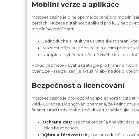
Mobilní verze a aplikace
Mostbet casino je plně optimalizované pro mobilní z
cestách. Můžete si stáhnout aplikaci pro iOS nebo And
mobilního hraní patří:
Jednoduché a intuitivní uživatelské rozhraní, k
Možnost přístupu k bonusům a akcím přímo z vaš
Kompletní výběr her, včetně živého kasina a slot
Pokud vezmete v úvahu strategie pro hraní na mobilních
ověřit, že vaše zařízení je aktuální, aby nedošlo k 
Bezpečnost a licencování
Mostbet casino je provozováno společností Mostbet N.V
vlády Curacaa. Licencování znamená, že kasino musí 
financí. Hráči tedy mohou mít důvěru v následující asp
Ochrana dat:
Všechna osobní a finanční data js
jejich bezpečnost.
Výhra a férovost:
Hry jsou pravidelně testován