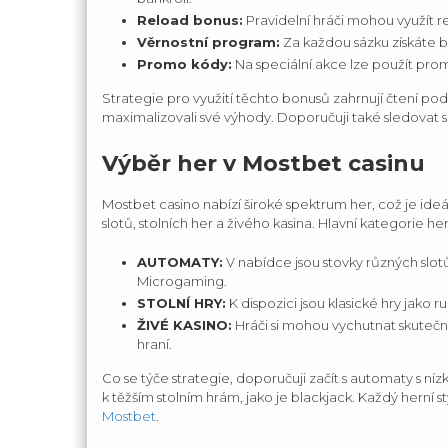
Reload bonus:
Pravidelní hráči mohou využít re
Věrnostní program:
Za každou sázku získáte b
Promo kódy:
Na speciální akce lze použít prom
Strategie pro využití těchto bonusů zahrnují čtení po
maximalizovali své výhody. Doporučuji také sledovat so
Výběr her v Mostbet casinu
Mostbet casino nabízí široké spektrum her, což je ideá
slotů, stolních her a živého kasina. Hlavní kategorie her
AUTOMATY:
V nabídce jsou stovky různých slo
Microgaming.
STOLNÍ HRY:
K dispozici jsou klasické hry jako r
ŽIVÉ KASINO:
Hráči si mohou vychutnat skutečn
hraní.
Co se týče strategie, doporučuji začít s automaty s nízk
k těžším stolním hrám, jako je blackjack. Každý herní s
Mostbet
.