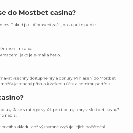
t se do Mostbet casina?
oces. Pokud jste připraveni začít, postupujte podle
avém horním rohu.
rmacemi, jako je e-mail a heslo.
mávat všechny dostupné hry a bonusy. Přihlášení do Mostbet
 umožňuje snadný přístup k vašemu účtu a hernímu portfoliu.
casino?
onusy. Jaké strategie využít pro bonusy a hry v Mostbet casinu?
no nabízí:
z prvního vkladu, což významně zvyšuje jejich počáteční