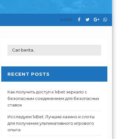
SHARE :
RECENT POSTS
Как получить доступ к 1xbet зеркало с
безопасным соединением для безопасных
ставок
Исследуем 1xBet: Лучшие казино и слоты
для получения ультимативного игрового
опыта