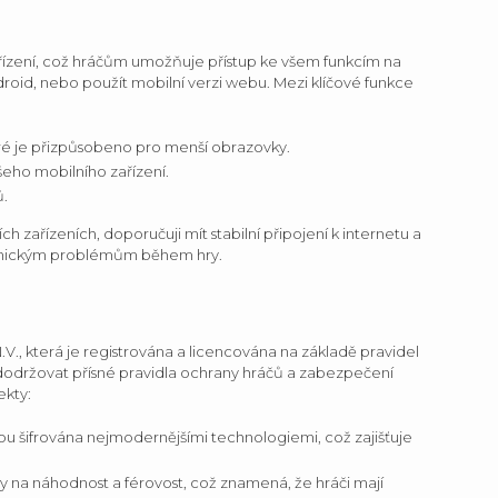
ařízení, což hráčům umožňuje přístup ke všem funkcím na
roid, nebo použít mobilní verzi webu. Mezi klíčové funkce
teré je přizpůsobeno pro menší obrazovky.
eho mobilního zařízení.
ů.
 zařízeních, doporučuji mít stabilní připojení k internetu a
technickým problémům během hry.
., která je registrována a licencována na základě pravidel
dodržovat přísné pravidla ochrany hráčů a zabezpečení
ekty:
ou šifrována nejmodernějšími technologiemi, což zajišťuje
y na náhodnost a férovost, což znamená, že hráči mají