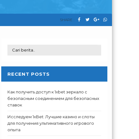
SHARE :
RECENT POSTS
Как получить доступ к 1xbet зеркало с
безопасным соединением для безопасных
ставок
Исследуем 1xBet: Лучшие казино и слоты
для получения ультимативного игрового
опыта