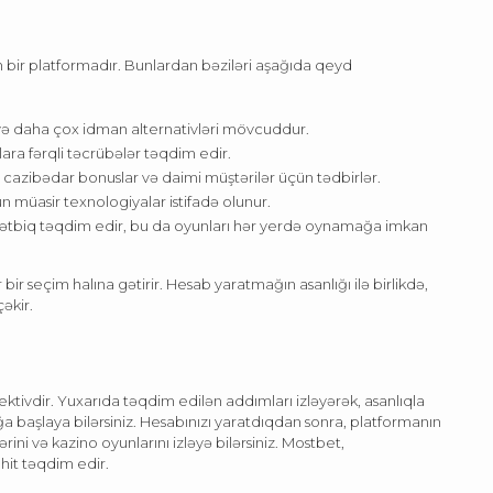
n bir platformadır. Bunlardan bəziləri aşağıda qeyd
 və daha çox idman alternativləri mövcuddur.
ara fərqli təcrübələr təqdim edir.
 cazibədar bonuslar və daimi müştərilər üçün tədbirlər.
çün müasir texnologiyalar istifadə olunur.
r tətbiq təqdim edir, bu da oyunları hər yerdə oynamağa imkan
bir seçim halına gətirir. Hesab yaratmağın asanlığı ilə birlikdə,
əkir.
ktivdir. Yuxarıda təqdim edilən addımları izləyərək, asanlıqla
 başlaya bilərsiniz. Hesabınızı yaratdıqdan sonra, platformanın
ni və kazino oyunlarını izləyə bilərsiniz. Mostbet,
ühit təqdim edir.