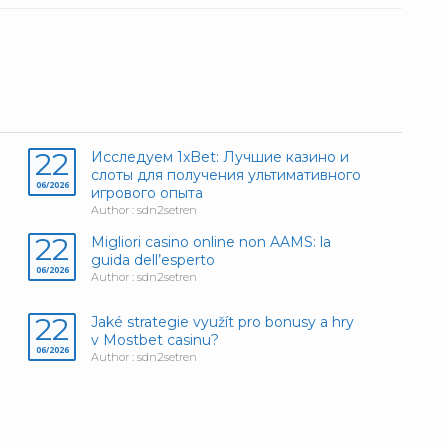
22
Исследуем 1xBet: Лучшие казино и
слоты для получения ультимативного
06/2026
игрового опыта
Author : sdn2setren
22
Migliori casino online non AAMS: la
guida dell’esperto
06/2026
Author : sdn2setren
22
Jaké strategie využít pro bonusy a hry
v Mostbet casinu?
06/2026
Author : sdn2setren