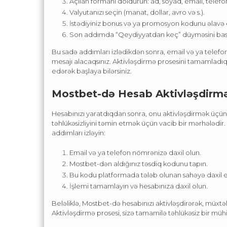
Açılan formanı doldurun: ad, soyad, email, telefon
Valyutanızı seçin (manat, dollar, avro və s.).
İstədiyiniz bonus və ya promosyon kodunu əlavə e
Son addımda “Qeydiyyatdan keç” düyməsini bas
Bu sadə addımları izlədikdən sonra, email və ya telefon
mesajı alacaqsınız. Aktivləşdirmə prosesini tamamladı
edərək başlaya bilərsiniz.
Mostbet-də Hesab Aktivləşdirm
Hesabınızı yaratdıqdan sonra, onu aktivləşdirmək üçün t
təhlükəsizliyini təmin etmək üçün vacib bir mərhələdir
addımları izləyin:
Email və ya telefon nömrənizə daxil olun.
Mostbet-dən aldığınız təsdiq kodunu tapın.
Bu kodu platformada tələb olunan sahəyə daxil e
İşlemi tamamlayın və hesabınıza daxil olun.
Beləliklə, Mostbet-də hesabınızı aktivləşdirərək, müxtə
Aktivləşdirmə prosesi, sizə tamamilə təhlükəsiz bir m