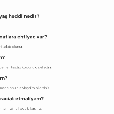
yaş həddi nədir?
atlara ehtiyac var?
i tələb olunur.
m?
ərilən təsdiq kodunu daxil edin.
əm?
a onu aktivləşdirə bilərsiniz.
raciət etməliyəm?
ərinizi həll edə bilərsiniz.