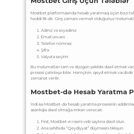
Mostbet Giriş Üçün Tələblər
Mostbet platformasında hesab yaratmaq üçün bəzı tələb
həddi 18-dir. Giriş zamanı verməli olduğunuz məlumatla
Adınız və soyadınız
Email ünvanı
Telefon nömrəsi
Şifrə
Valyuta seçimi
Bu məlumatları tam və düzgün şəkildə daxil etmək va
prosesi çətinləşə bilər. Həmçinin, qeyd etmək vacibdir
zəmanət verilir.
Mostbet-də Hesab Yaratma Pr
İndi isə Mostbet-də hesab yaratma prosesinin addımlar
asanlıqla daxil olmağa imkan verəcək:
First, Mostbet-ın rəsmi veb saytına daxil olun.
Ana səhifədə “Qeydiyyat” düyməsini tıklayın.