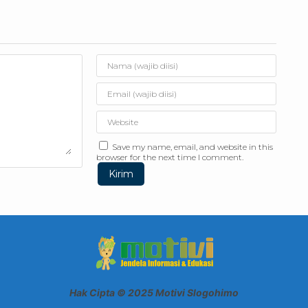
Save my name, email, and website in this
browser for the next time I comment.
Hak Cipta © 2025 Motivi Slogohimo