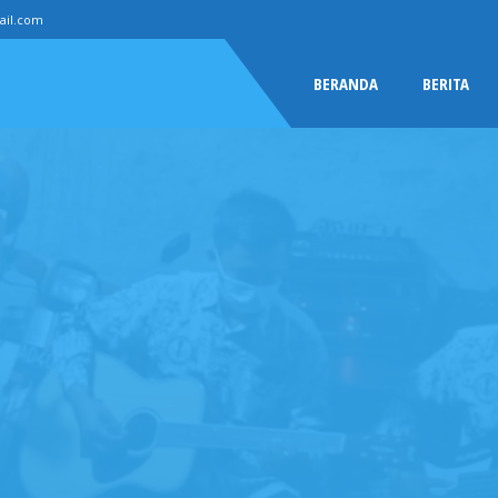
ail.com
BERANDA
BERITA