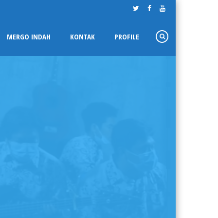
MERGO INDAH
KONTAK
PROFILE