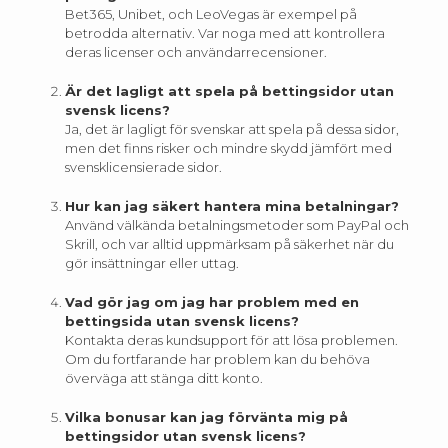
Bet365, Unibet, och LeoVegas är exempel på
betrodda alternativ. Var noga med att kontrollera
deras licenser och användarrecensioner.
Är det lagligt att spela på bettingsidor utan
svensk licens?
Ja, det är lagligt för svenskar att spela på dessa sidor,
men det finns risker och mindre skydd jämfört med
svensklicensierade sidor.
Hur kan jag säkert hantera mina betalningar?
Använd välkända betalningsmetoder som PayPal och
Skrill, och var alltid uppmärksam på säkerhet när du
gör insättningar eller uttag.
Vad gör jag om jag har problem med en
bettingsida utan svensk licens?
Kontakta deras kundsupport för att lösa problemen.
Om du fortfarande har problem kan du behöva
överväga att stänga ditt konto.
Vilka bonusar kan jag förvänta mig på
bettingsidor utan svensk licens?