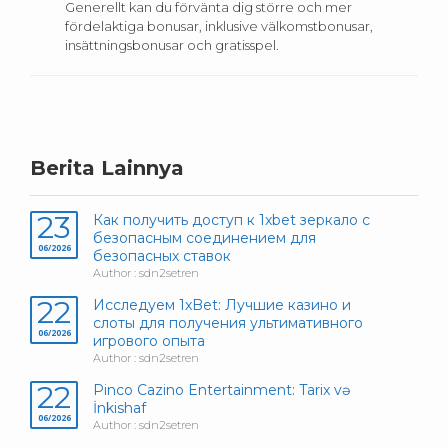
Generellt kan du förvänta dig större och mer
fördelaktiga bonusar, inklusive välkomstbonusar,
insättningsbonusar och gratisspel.
Berita Lainnya
23
Как получить доступ к 1xbet зеркало с
безопасным соединением для
06/2026
безопасных ставок
Author : sdn2setren
22
Исследуем 1xBet: Лучшие казино и
слоты для получения ультимативного
06/2026
игрового опыта
Author : sdn2setren
22
Pinco Cazino Entertainment: Tarix və
İnkishaf
06/2026
Author : sdn2setren