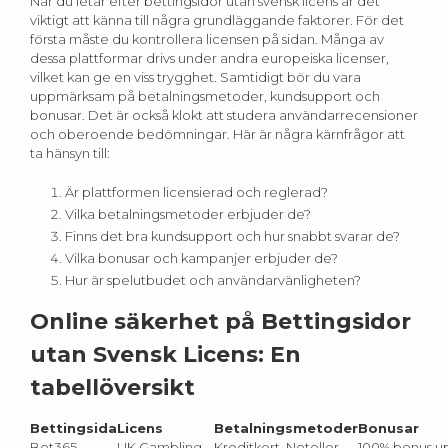
När du letar efter bettingsidor utan svensk licens är det
viktigt att känna till några grundläggande faktorer. För det
första måste du kontrollera licensen på sidan. Många av
dessa plattformar drivs under andra europeiska licenser,
vilket kan ge en viss trygghet. Samtidigt bör du vara
uppmärksam på betalningsmetoder, kundsupport och
bonusar. Det är också klokt att studera användarrecensioner
och oberoende bedömningar. Här är några kärnfrågor att
ta hänsyn till:
Är plattformen licensierad och reglerad?
Vilka betalningsmetoder erbjuder de?
Finns det bra kundsupport och hur snabbt svarar de?
Vilka bonusar och kampanjer erbjuder de?
Hur är spelutbudet och användarvänligheten?
Online säkerhet på Bettingsidor
utan Svensk Licens: En
tabellöversikt
Bettingsida
Licens
Betalningsmetoder
Bonusar
Bet365
UK Gambling
Kreditkort, Neteller,
100% bonus u