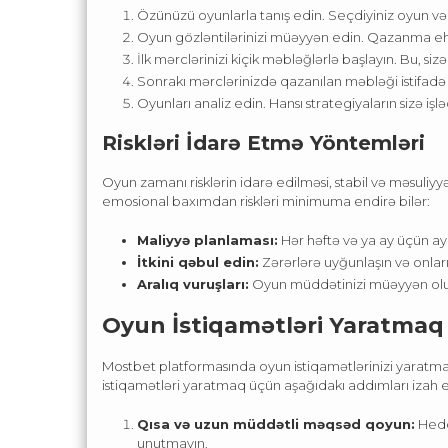
Özünüzü oyunlarla tanış edin. Seçdiyiniz oyun və
Oyun gözləntilərinizi müəyyən edin. Qazanma ehtima
İlk mərclərinizi kiçik məbləğlərlə başlayın. Bu, s
Sonrakı mərclərinizdə qazanılan məbləği istifadə e
Oyunları analiz edin. Hansı strategiyaların sizə işləd
Riskləri İdarə Etmə Yöntemləri
Oyun zamanı risklərin idarə edilməsi, stabil və məsuliy
emosional baxımdan riskləri minimuma endirə bilər:
Maliyyə planlaması:
Hər həftə və ya ay üçün ay
İtkini qəbul edin:
Zərərlərə uyğunlaşın və onla
Aralıq vuruşları:
Oyun müddətinizi müəyyən olunm
Oyun İstiqamətləri Yaratmaq
Mostbet platformasında oyun istiqamətlərinizi yaratmaq
istiqamətləri yaratmaq üçün aşağıdakı addımları izah 
Qısa və uzun müddətli məqsəd qoyun:
Hedef
unutmayın.