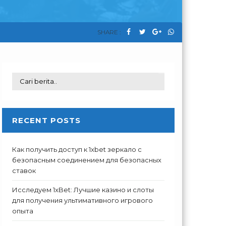
SHARE :
RECENT POSTS
Как получить доступ к 1xbet зеркало с
безопасным соединением для безопасных
ставок
Исследуем 1xBet: Лучшие казино и слоты
для получения ультимативного игрового
опыта