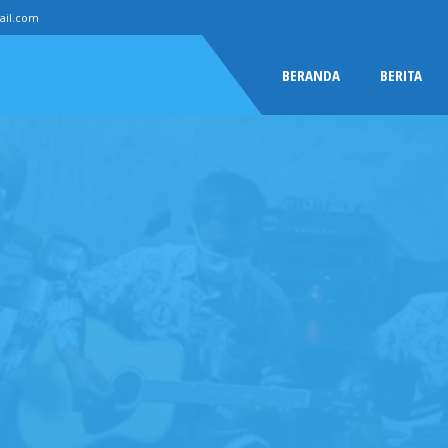
ail.com
BERANDA
BERITA