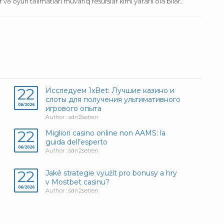
 oyun təlimatları müvafiq resurslar kimi yararlı ola bilər.
22
Исследуем 1xBet: Лучшие казино и
слоты для получения ультимативного
06/2026
игрового опыта
Author : sdn2setren
22
Migliori casino online non AAMS: la
guida dell’esperto
06/2026
Author : sdn2setren
22
Jaké strategie využít pro bonusy a hry
v Mostbet casinu?
06/2026
Author : sdn2setren