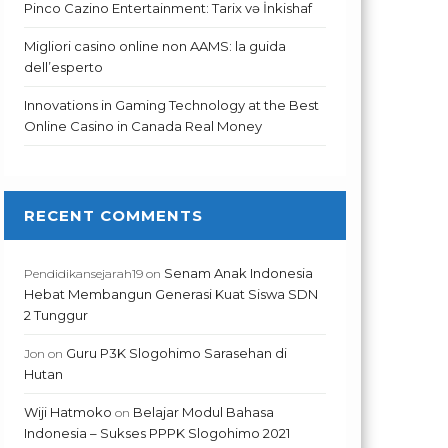
Pinco Cazino Entertainment: Tarix və İnkishaf
Migliori casino online non AAMS: la guida
dell’esperto
Innovations in Gaming Technology at the Best
Online Casino in Canada Real Money
RECENT COMMENTS
Senam Anak Indonesia
Pendidikansejarah19
on
Hebat Membangun Generasi Kuat Siswa SDN
2 Tunggur
Guru P3K Slogohimo Sarasehan di
Jon
on
Hutan
Wiji Hatmoko
Belajar Modul Bahasa
on
Indonesia – Sukses PPPK Slogohimo 2021