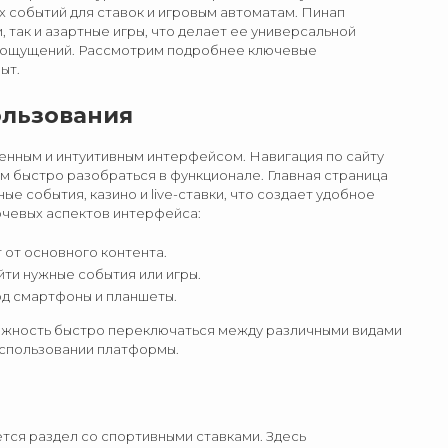
 событий для ставок и игровым автоматам. Пинап
 так и азартные игры, что делает ее универсальной
х ощущений. Рассмотрим подробнее ключевые
ыт.
ользования
нным и интуитивным интерфейсом. Навигация по сайту
м быстро разобраться в функционале. Главная страница
ые события, казино и live-ставки, что создает удобное
лючевых аспектов интерфейса:
 от основного контента.
ти нужные события или игры.
од смартфоны и планшеты.
ожность быстро переключаться между различными видами
 использовании платформы.
тся раздел со спортивными ставками. Здесь