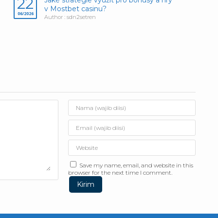
22
v Mostbet casinu?
06/2026
Author : sdn2setren
Save my name, email, and website in this
browser for the next time I comment.