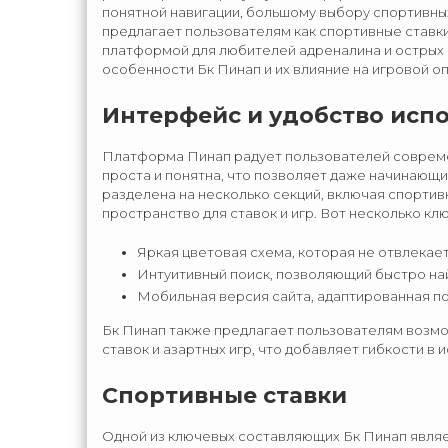
понятной навигации, большому выбору спортивных
предлагает пользователям как спортивные ставки,
платформой для любителей адреналина и остры
особенности Бк Пинап и их влияние на игровой оп
Интерфейс и удобство исп
Платформа Пинап радует пользователей совреме
проста и понятна, что позволяет даже начинающи
разделена на несколько секций, включая спортивн
пространство для ставок и игр. Вот несколько к
Яркая цветовая схема, которая не отвлекает
Интуитивный поиск, позволяющий быстро най
Мобильная версия сайта, адаптированная п
Бк Пинап также предлагает пользователям возм
ставок и азартных игр, что добавляет гибкости в
Спортивные ставки
Одной из ключевых составляющих Бк Пинап являе