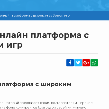
 онлайн платформа с широким выбором игр
онлайн платформа с
м игр
 платформа с широким
ап, который предлагает своим пользователям широкое
я на фоне конкурентов благодаря своей интуитивно