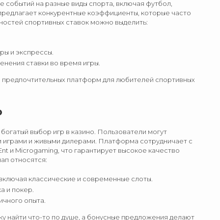
 событий на разные виды спорта, включая футбол,
 предлагает конкурентные коэффициенты, которые часто
ностей спортивных ставок можно выделить:
ры и экспрессы.
енения ставки во время игры.
е предпочтительных платформ для любителей спортивных
о
богатый выбор игр в казино. Пользователи могут
 играми и живыми дилерами. Платформа сотрудничает с
nt и Microgaming, что гарантирует высокое качество
ап относятся:
включая классические и современные слоты.
а и покер.
ичного опыта.
у найти что-то по душе, а бонусные предложения делают