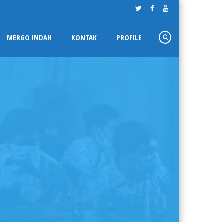
MERGO INDAH
KONTAK
PROFILE