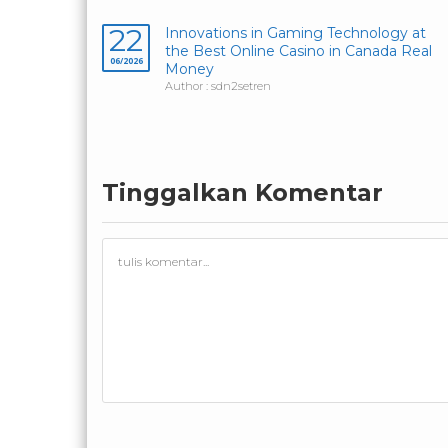
22
Innovations in Gaming Technology at
the Best Online Casino in Canada Real
06/2026
Money
Author : sdn2setren
Tinggalkan Komentar