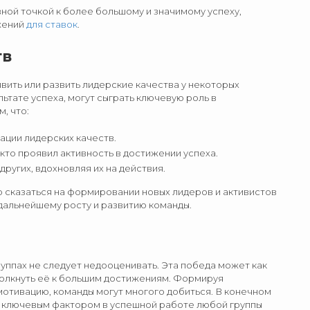
ной точкой к более большому и значимому успеху,
жений
для ставок
.
тв
вить или развить лидерские качества у некоторых
ьтате успеха, могут сыграть ключевую роль в
, что:
ции лидерских качеств.
кто проявил активность в достижении успеха.
ругих, вдохновляя их на действия.
 сказаться на формировании новых лидеров и активистов
 дальнейшему росту и развитию команды.
уппах не следует недооценивать. Эта победа может как
толкнуть её к большим достижениям. Формируя
мотивацию, команды могут многого добиться. В конечном
ь ключевым фактором в успешной работе любой группы