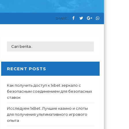
SHARE :
RECENT POSTS
Как получить доступ к 1xbet зеркало с
безопасным соединением для безопасных
ставок
Исследуем 1xBet: Лучшие казино и слоты
для получения ультимативного игрового
опыта