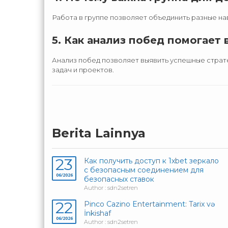
Работа в группе позволяет объединить разные нав
5. Как анализ побед помогает
Анализ побед позволяет выявить успешные страт
задач и проектов.
Berita Lainnya
23
Как получить доступ к 1xbet зеркало
с безопасным соединением для
06/2026
безопасных ставок
Author : sdn2setren
22
Pinco Cazino Entertainment: Tarix və
İnkishaf
06/2026
Author : sdn2setren