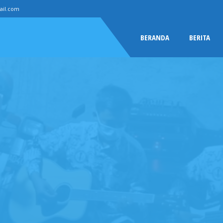
ail.com
BERANDA
BERITA