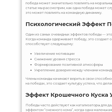
победа может значительно повлиять на моральный 
статье мы рассмотрим, как одна победа может сл
это может повлиять на командную динамику.
Психологический Эффект 
Один из самых очевидных эффектов победы — это
Когда команда одерживает победу, это создает о
способствует следующему:
Увеличение мотивации
Снижение уровня стресса
Формирование позитивной атмосферы
Укрепление доверия между членами команд
Члены команды начинают верить в свои способнос
на победах, это создает культуру успеха, что дел
Эффект Крошечного Куска 
Победы часто действуют как катализаторы для д
эффектом “снежного кома”, когда одна маленькая