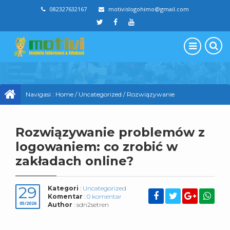
082327632167
motivislogohimo@gmail.com
Navigasi :
Home
/
Uncategorized
/
Rozwiązywanie
problemów z logowaniem: co zrobić w zakładach online?
Rozwiązywanie problemów z
logowaniem: co zrobić w
zakładach online?
29
Kategori
:
Uncategorized
Komentar
:
0 komentar
05/2026
Author
: sdn2setren