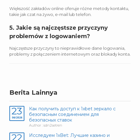
Większość zakładów online oferuje różne metody kontaktu,
takie jak czat na żywo, e-mail lub telefon.
5. Jakie są najczęstsze przyczyny
problemów z logowaniem?
Najczęstsze przyczyny to nieprawidłowe dane logowania,
problemy z połączeniem internetowym oraz blokady konta.
Berita Lainnya
23
Как получить доступ к 1xbet зеркало с
безопасным соединением для
06/2026
безопасных ставок
Author : sdn2setren
22
Исследуем 1xBet: Лучшие казино и