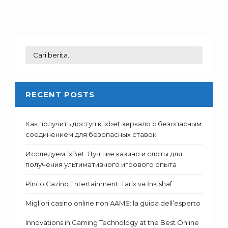
RECENT POSTS
Как получить доступ к 1xbet зеркало с безопасным
соединением для безопасных ставок
Исследуем 1xBet: Лучшие казино и слоты для
получения ультимативного игрового опыта
Pinco Cazino Entertainment: Tarix və İnkishaf
Migliori casino online non AAMS: la guida dell’esperto
Innovations in Gaming Technology at the Best Online