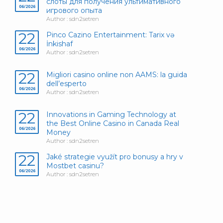
слоты для получения ультимативного
06/2026
игрового опыта
Author : sdn2setren
22
Pinco Cazino Entertainment: Tarix və
İnkishaf
06/2026
Author : sdn2setren
22
Migliori casino online non AAMS: la guida
dell’esperto
06/2026
Author : sdn2setren
22
Innovations in Gaming Technology at
the Best Online Casino in Canada Real
06/2026
Money
Author : sdn2setren
22
Jaké strategie využít pro bonusy a hry v
Mostbet casinu?
06/2026
Author : sdn2setren